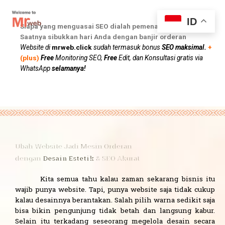
Lewati
ke
ID
konten
Siapa yang menguasai SEO dialah pemenangnya
Saatnya sibukkan hari Anda dengan banjir orderan
Website di
mrweb.click
sudah termasuk bonus
SEO maksimal.
+
(plus)
Free
Monitoring SEO,
Free
Edit, dan Konsultasi gratis via
WhatsApp
selamanya!
Ubah Website Jadi Mesin Orderan
dengan
Desain Estetik
& SEO Akurat
Kita semua tahu kalau zaman sekarang bisnis itu
wajib punya website. Tapi, punya website saja tidak cukup
kalau desainnya berantakan. Salah pilih warna sedikit saja
bisa bikin pengunjung tidak betah dan langsung kabur.
Selain itu terkadang seseorang megelola desain secara